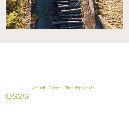
Vous êtes ici ›
Accueil
›
Chêne
›
Plots dépareillés
›
QS2/3
QS2/3